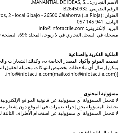
الاسم التجاري: MANANTIAL DE IDEAS, S.L.
الرقم الضريبي: B26450932
العنوان: C/ Bretón de los Herreros, 2 - local 6 bajo - 26500 Calahorra (La Rioja)
الهاتف: 941 145 057
البريد الإلكتروني: info@infotactile.com
مسجلة في السجل التجاري في لا ريوخا، المجلد 696، الصفحة 140، القسم 8، الورقة LO-12798
الملكية الفكرية والصناعية
تصميم الموقع وأكواد المصدر الخاصة به، وكذلك الشعارات والع
يمكن إرسال أي ملاحظات بخصوص انتهاكات محتملة لحقوق الملكية
[info@infotactile.com(mailto:info@infotactile.com).
مسؤولية المحتوى
لا تتحمل المسؤولة أي مسؤولية عن قانونية المواقع الإلكترونية 
تحتفظ المسؤولة بحق إجراء تغييرات في الموقع دون إشعار مسبق
لا تتحمل المسؤولة أي مسؤولية عن استخدام الأطراف الثالثة للم
حماية البيانات الشخصية