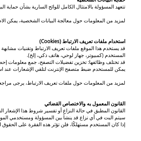
تتعهد المسؤولة بالامتثال الكامل للوائح السارية بشأن حماية الب
لمزيد من المعلومات حول معالجة البيانات الشخصية، يمكن الا
استخدام ملفات تعريف الارتباط (Cookies)
قد يستخدم هذا الموقع ملفات تعريف الارتباط وتقنيات مشابهة 
المستخدم (كمبيوتر، جهاز لوحي، هاتف ذكي، إلخ).
قد تختلف وظائفها: تخزين تفضيلات التصفح، جمع معلومات إحصا
يمكن للمستخدم ضبط متصفح الإنترنت لتلقي الإشعارات عند استق
لمزيد من المعلومات حول ملفات تعريف الارتباط، يرجى مراجعة
القانون المعمول به والاختصاص القضائي
القانون المطبق في حالة النزاع أو تفسير شروط هذا الإشعار الق
سيتم البت في أي نزاع قد ينشأ بين المسؤولة ومستخدمي الموقع 
إذا كان المستخدم مستهلكًا، فلن تؤثر هذه الفقرة على الحقوق ا