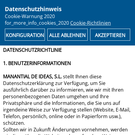
Datenschutzhinweis
person
Cookie-Warnung 2020
for_more_info_cookies_2020
Cookie-Richtlinien
email
shopping_cart
Ticket wiederherstellen
Häufig gestellte Fragen
KONFIGURATION
ALLE ABLEHNEN
AKZEPTIEREN
DATENSCHUTZRICHTLINIE
1. BENUTZERINFORMATIONEN
MANANTIAL DE IDEAS, S.L.
stellt Ihnen diese
Datenschutzerklärung zur Verfügung, um Sie
ausführlich darüber zu informieren, wie wir mit Ihren
personenbezogenen Daten umgehen und Ihre
Privatsphäre und die Informationen, die Sie uns auf
irgendeine Weise zur Verfügung stellen (Website, E-Mail,
Telefon, persönlich, online oder in Papierform usw.),
schützen.
Sollten wir in Zukunft Änderungen vornehmen, werden