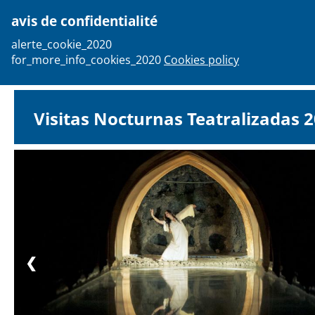
avis de confidentialité
person
alerte_cookie_2020
for_more_info_cookies_2020
Cookies policy
email
Recover your ticket
F.A.Qs
Visitas Nocturnas Teatralizadas 
❮