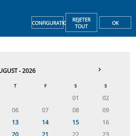
REJETER
CONFIGURATION
OK
TOUT
shopping_cart
navigate_next
UGUST - 2026
T
F
S
S
01
02
06
07
08
09
13
14
15
16
20
21
22
23