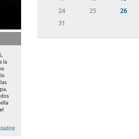
24
25
26
31
6,
a la
vo
 lo
las
pa,
ados
ella
el
reading