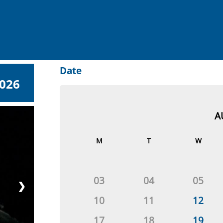
Date
2026
A
M
T
W
03
04
05
❯
10
11
12
17
18
19