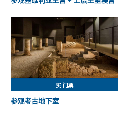
参观塞维利亚王宫 + 上层王室寝宫
买 门票
参观考古地下室