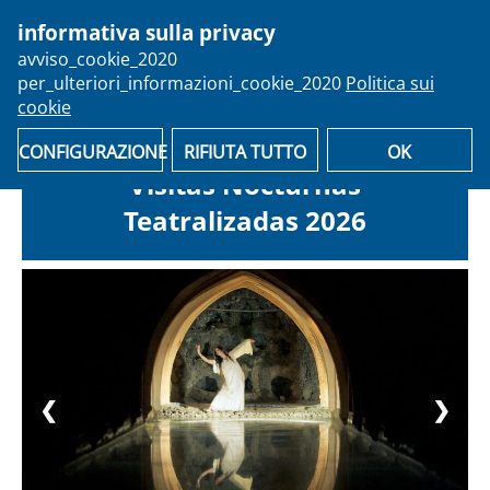
informativa sulla privacy
person
avviso_cookie_2020
per_ulteriori_informazioni_cookie_2020
Politica sui
email
shopping_cart
Recupera il tuo biglietto
Domande frequenti
cookie
CONFIGURAZIONE
RIFIUTA TUTTO
OK
Visitas Nocturnas
Teatralizadas 2026
❮
❯