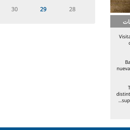
30
29
28
ات
Visit
Ba
nueva
distin
sup