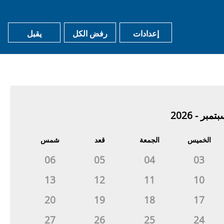
إعدادات
رفض الكل
يقبل
shopping_cart
email
استرجع تذكرتك
الأسئلة الشائعة
تمبر - 2026
الخميس
الجمعة
قعد
شمس
06
05
04
03
13
12
11
10
20
19
18
17
27
26
25
24