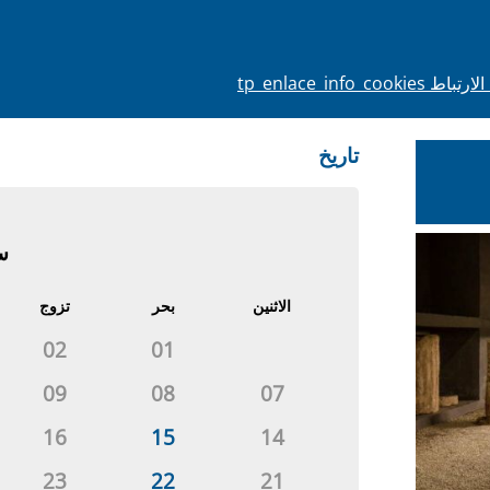
tp_enlace_info_co
تاريخ
سب
الاثنين
بحر
تزوج
02
01
09
08
07
16
15
14
23
22
21